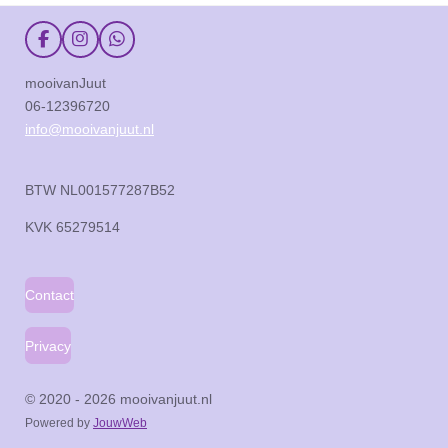
F
I
W
a
n
h
c
s
a
mooivanJuut
e
t
t
06-12396720
b
a
s
o
g
A
info@mooivanjuut.nl
o
r
p
k
a
p
m
BTW NL001577287B52
KVK
65279514
Contact
Privacy
© 2020 - 2026 mooivanjuut.nl
Powered by
JouwWeb