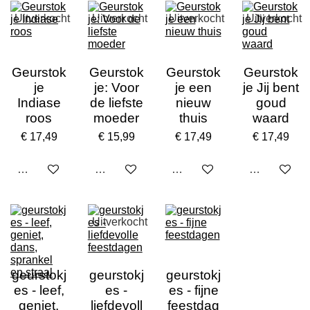
Uitverkocht
Uitverkocht
Uitverkocht
Uitverkocht
Geurstok
Geurstok
Geurstok
Geurstok
je
je: Voor
je een
je Jij bent
Indiase
de liefste
nieuw
goud
roos
moeder
thuis
waard
€ 17,49
€ 15,99
€ 17,49
€ 17,49
Uitverkocht
Uitverkocht
Uitverkocht
Uitverkocht
Uitverkocht
geurstokj
geurstokj
geurstokj
es - leef,
es -
es - fijne
geniet,
liefdevoll
feestdag