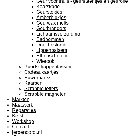
Geur voor thuis - geursteentjes en geurolie
Kaarskado
Geurstokjes
Amberblokjes
Geurwax melts
Geurbranders
Lichaamsverzorging
Badbommen
Douchestomer
Lippenbalsem
Etherische olie
Wierook
Boodschappentassen
Cadeaukaartjes
Powerbanks
Kaarsen
Scrabble letters
Scrabble magneten
Markten
Maatwerk
Reparaties
Kerst
Workshop
Contact
jeroenoordt.nl