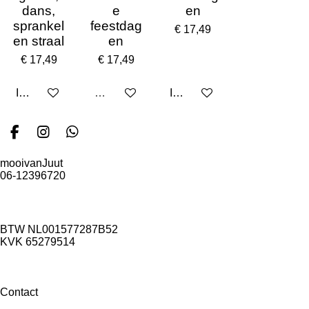
dans,
e
en
sprankel
feestdag
€ 17,49
en straal
en
€ 17,49
€ 17,49
In winkelwagen
Uitverkocht
In winkelwagen
F
I
W
a
n
h
mooivanJuut
c
s
a
06-12396720
e
t
t
info@mooivanjuut.nl
b
a
s
o
g
A
o
r
p
k
a
p
BTW NL001577287B52
KVK
65279514
m
Contact