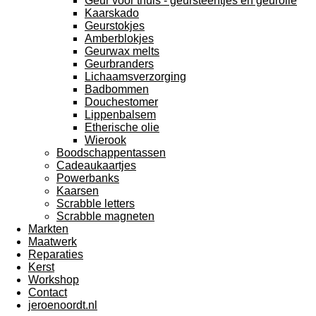
Geur voor thuis - geursteentjes en geurolie
Kaarskado
Geurstokjes
Amberblokjes
Geurwax melts
Geurbranders
Lichaamsverzorging
Badbommen
Douchestomer
Lippenbalsem
Etherische olie
Wierook
Boodschappentassen
Cadeaukaartjes
Powerbanks
Kaarsen
Scrabble letters
Scrabble magneten
Markten
Maatwerk
Reparaties
Kerst
Workshop
Contact
jeroenoordt.nl