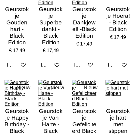
Geurstok
Geurstok
Geurstok
Geurstok
je
je
je
je Hoera!
Gouden
Superbe
Dankjew
- Black
hart -
dankt -
el! -Black
Edition
Black
Black
Edition
€ 17,49
Edition
Edition
€ 17,49
€ 17,49
€ 17,49
In winkelwagen
In winkelwagen
In winkelwagen
In winkelwa
Nieuw
Nieuw
Nieuw
Geurstok
Geurstok
Geurstok
Geurstok
je Happy
je Van
je
je hart
Birthday -
Harte -
Gefelicite
met
Black
Black
erd Black
stippen