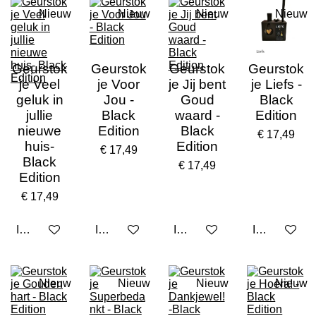
Nieuw
Nieuw
Nieuw
Nieuw
Geurstok
Geurstok
Geurstok
Geurstok
je Veel
je Voor
je Jij bent
je Liefs -
geluk in
Jou -
Goud
Black
jullie
Black
waard -
Edition
nieuwe
Edition
Black
€ 17,49
huis-
Edition
€ 17,49
Black
€ 17,49
Edition
€ 17,49
In winkelwagen
In winkelwagen
In winkelwagen
In winkelwa
Nieuw
Nieuw
Nieuw
Nieuw