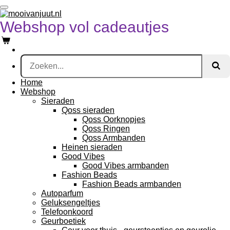
Ga
direct
Webshop vol cadeautjes
naar
de
hoofdinhoud
Home
Webshop
Sieraden
Qoss sieraden
Qoss Oorknopjes
Qoss Ringen
Qoss Armbanden
Heinen sieraden
Good Vibes
Good Vibes armbanden
Fashion Beads
Fashion Beads armbanden
Autoparfum
Geluksengeltjes
Telefoonkoord
Geurboetiek