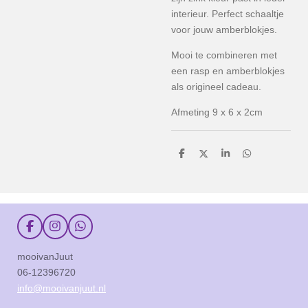
interieur. Perfect schaaltje
voor jouw amberblokjes.
Mooi te combineren met
een rasp en amberblokjes
als origineel cadeau.
Afmeting 9 x 6 x 2cm
D
D
S
D
e
e
h
e
l
e
a
l
e
l
r
e
n
e
n
F
I
W
a
n
h
c
s
a
mooivanJuut
e
t
t
06-12396720
b
a
s
o
g
A
info@mooivanjuut.nl
o
r
p
k
a
p