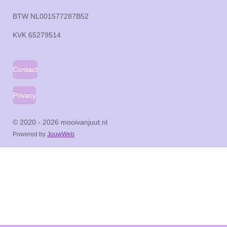
m
BTW NL001577287B52
KVK
65279514
Contact
Privacy
© 2020 - 2026 mooivanjuut.nl
Powered by
JouwWeb