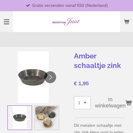
Gratis verzenden vanaf €50 (Nederland)
Ga
direct
naar
de
hoofdinhoud
Amber
schaaltje zink
€ 1,95
In
winkelwagen
Dit metalen schaaltje met
zijn zink kleur past in ieder