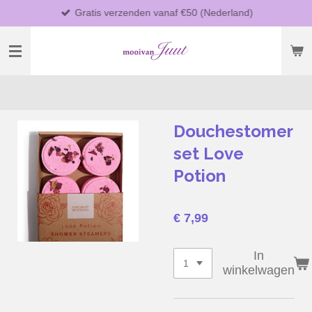
Gratis verzenden vanaf €50 (Nederland)
Ga
direct
naar
de
hoofdinhoud
Douchestomer
set Love
Potion
€ 7,99
In
winkelwagen