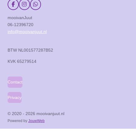
F
I
W
a
n
h
c
s
a
mooivanJuut
e
t
t
06-12396720
b
a
s
o
g
A
info@mooivanjuut.nl
o
r
p
k
a
p
m
BTW NL001577287B52
KVK
65279514
Contact
Privacy
© 2020 - 2026 mooivanjuut.nl
Powered by
JouwWeb