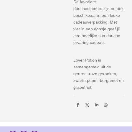
De favoriete
douchestomers zijn nu ook
beschikbaar in een leuke
cadeauverpakking. Met
vier in een doosje geef jij
een heerlijke spa douche
ervaring cadeau.
Lover Potion is
samengesteld uit de
geuren: roze geranium,
zwarte peper, bergamot en
grapefruit
D
D
S
D
e
e
h
e
l
e
a
l
e
l
r
e
n
e
n