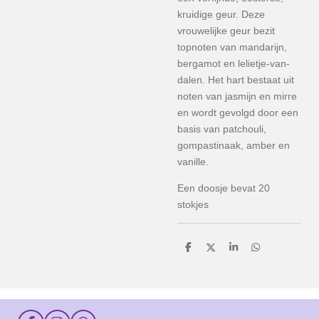
kruidige
geur.
Deze
vrouwelijke geur bezit
topnoten van mandarijn,
bergamot en lelietje-van-
dalen. Het hart bestaat uit
noten van jasmijn en mirre
en wordt gevolgd door een
basis van patchouli,
gompastinaak, amber en
vanille.
Een doosje bevat 20
stokjes
D
D
S
D
e
e
h
e
l
e
a
l
e
l
r
e
n
e
n