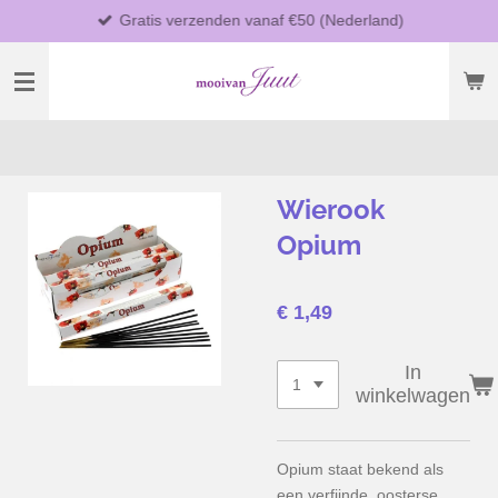
Gratis verzenden vanaf €50 (Nederland)
Ga
direct
naar
de
hoofdinhoud
Wierook
Opium
€ 1,49
In
winkelwagen
Opium staat bekend als
een
verfijnde, oosterse,