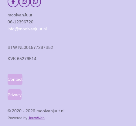
F
I
W
a
n
h
c
s
a
mooivanJuut
e
t
t
06-12396720
b
a
s
o
g
A
info@mooivanjuut.nl
o
r
p
k
a
p
m
BTW NL001577287B52
KVK
65279514
Contact
Privacy
© 2020 - 2026 mooivanjuut.nl
Powered by
JouwWeb