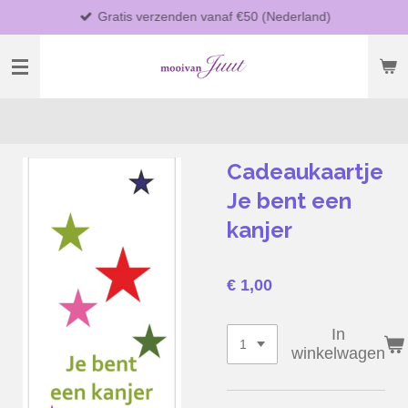
Gratis verzenden vanaf €50 (Nederland)
Ga
direct
naar
de
hoofdinhoud
Cadeaukaartje
Je bent een
kanjer
€ 1,00
In
winkelwagen