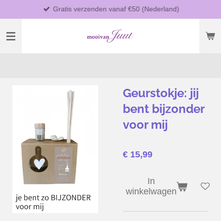
Gratis verzenden vanaf €50 (Nederland)
Ga
direct
naar
de
hoofdinhoud
Geurstokje: jij
bent bijzonder
voor mij
€ 15,99
In
winkelwagen