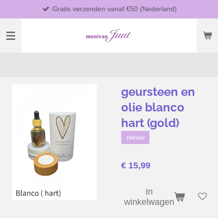
Gratis verzenden vanaf €50 (Nederland)
Ga
direct
naar
de
hoofdinhoud
geursteen en
olie blanco
hart (gold)
nieuw
€ 15,99
In
winkelwagen