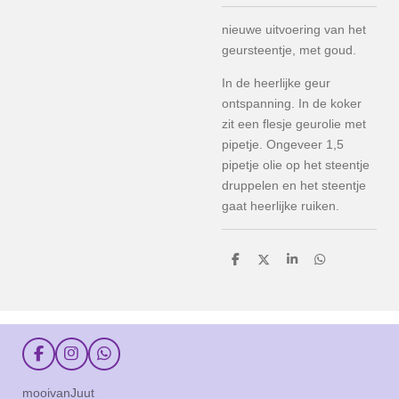
nieuwe uitvoering van het
geursteentje, met goud.
In de heerlijke geur
ontspanning. In de koker
zit een flesje geurolie met
pipetje. Ongeveer 1,5
pipetje olie op het steentje
druppelen en het steentje
gaat heerlijke ruiken.
D
D
S
D
e
e
h
e
l
e
a
l
e
l
r
e
n
e
n
F
I
W
a
n
h
c
s
a
mooivanJuut