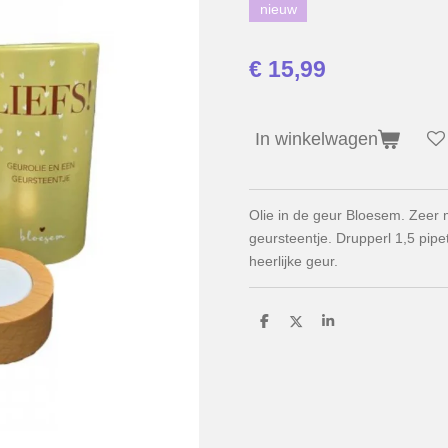
nieuw
€ 15,99
In winkelwagen
Olie in de geur Bloesem. Zeer 
geursteentje. Drupperl 1,5 pipe
heerlijke geur.
D
D
S
e
e
h
l
e
a
e
l
r
n
e