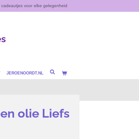
e cadeautjes voor elke gelegenheid
es
T
JEROENOORDT.NL
en olie Liefs