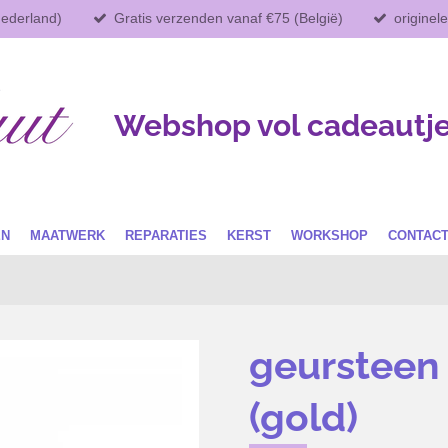
Nederland)
Gratis verzenden vanaf €75 (België)
originel
Webshop vol cadeautj
EN
MAATWERK
REPARATIES
KERST
WORKSHOP
CONTAC
geursteen 
(gold)