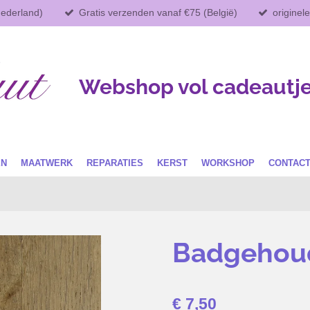
Nederland)
Gratis verzenden vanaf €75 (België)
originel
Webshop vol cadeautj
EN
MAATWERK
REPARATIES
KERST
WORKSHOP
CONTAC
Badgehou
€ 7,50