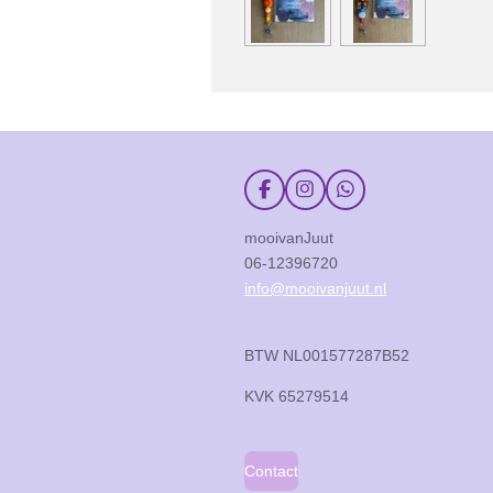
F
I
W
a
n
h
c
s
a
mooivanJuut
e
t
t
06-12396720
b
a
s
o
g
A
info@mooivanjuut.nl
o
r
p
k
a
p
m
BTW NL001577287B52
KVK
65279514
Contact