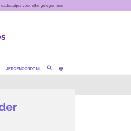
e cadeautjes voor elke gelegenheid
es
T
JEROENOORDT.NL
der