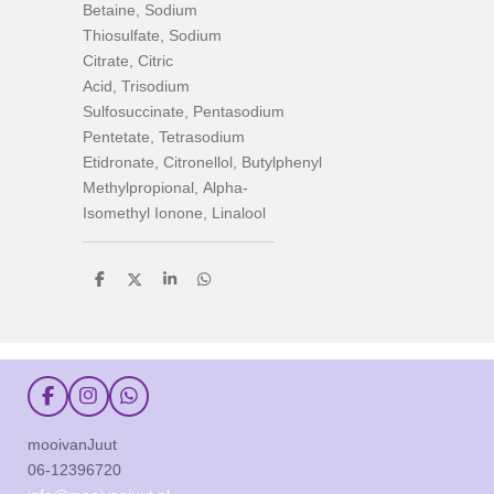
Betaine
,
Sodium
Thiosulfate
,
Sodium
Citrate
,
Citric
Acid
,
Trisodium
Sulfosuccinate
,
Pentasodium
Pentetate
,
Tetrasodium
Etidronate
,
Citronellol
,
Butylphenyl
Methylpropional
,
Alpha-
Isomethyl Ionone
,
Linalool
D
D
S
D
e
e
h
e
l
e
a
l
e
l
r
e
n
e
n
F
I
W
a
n
h
c
s
a
mooivanJuut
e
t
t
06-12396720
b
a
s
o
g
A