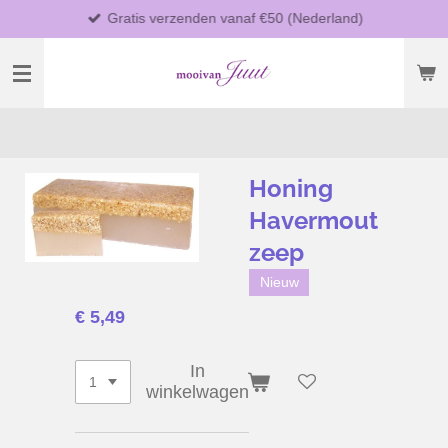
Gratis verzenden vanaf €50 (Nederland)
Ga
direct
naar
de
hoofdinhoud
Honing
Havermout
zeep
Nieuw
€ 5,49
In
winkelwagen