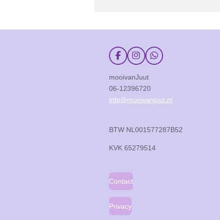
F
I
W
a
n
h
c
s
a
mooivanJuut
e
t
t
06-12396720
b
a
s
o
g
A
info@mooivanjuut.nl
o
r
p
k
a
p
m
BTW NL001577287B52
KVK
65279514
Contact
Privacy