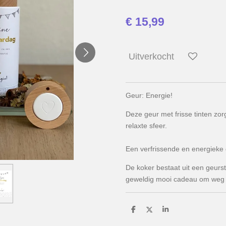
€ 15,99
Uitverkocht
Geur: Energie!
Deze geur met frisse tinten zor
relaxte sfeer.
Een verfrissende en energieke 
De koker bestaat uit een geurst
geweldig mooi cadeau om weg 
D
D
S
e
e
h