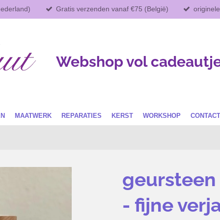
Nederland)
Gratis verzenden vanaf €75 (België)
originel
Webshop vol cadeautj
EN
MAATWERK
REPARATIES
KERST
WORKSHOP
CONTAC
geursteen 
- fijne ver