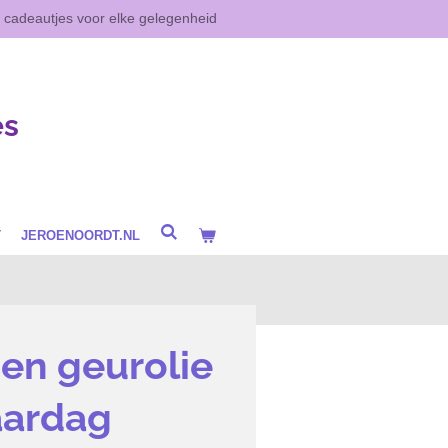
e cadeautjes voor elke gelegenheid
es
T
JEROENOORDT.NL
en geurolie
jaardag