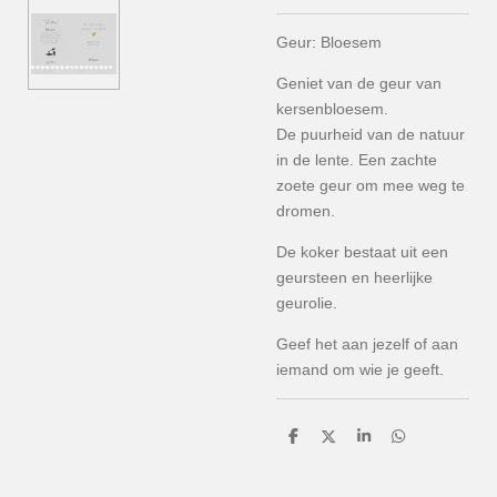
Geur: Bloesem
Geniet van de geur van
kersenbloesem.
De puurheid van de natuur
in de lente. Een zachte
zoete geur om mee weg te
dromen.
De koker bestaat uit een
geursteen en heerlijke
geurolie.
Geef het aan jezelf of aan
iemand om wie je geeft.
D
D
S
D
e
e
h
e
l
e
a
l
e
l
r
e