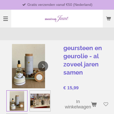
Gratis verzenden vanaf €50 (Nederland)
Ga
direct
naar
de
hoofdinhoud
geursteen en
geurolie - al
zoveel jaren
samen
€ 15,99
In
winkelwagen