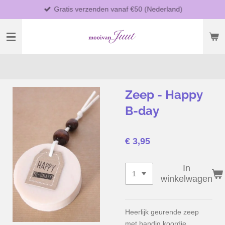
Gratis verzenden vanaf €50 (Nederland)
Ga
direct
naar
de
hoofdinhoud
Zeep - Happy
B-day
€ 3,95
In
winkelwagen
Heerlijk geurende zeep
met handig koordje.