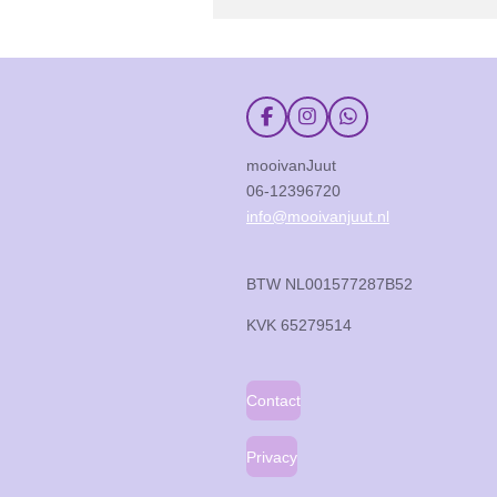
F
I
W
a
n
h
c
s
a
mooivanJuut
e
t
t
06-12396720
b
a
s
o
g
A
info@mooivanjuut.nl
o
r
p
k
a
p
m
BTW NL001577287B52
KVK
65279514
Contact
Privacy