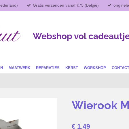
Nederland)
Gratis verzenden vanaf €75 (België)
originel
Webshop vol cadeautj
EN
MAATWERK
REPARATIES
KERST
WORKSHOP
CONTAC
Wierook 
€ 1,49