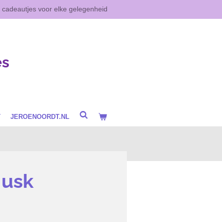
e cadeautjes voor elke gelegenheid
es
T
JEROENOORDT.NL
Musk