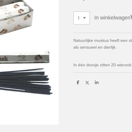
In winkelwagen
Natuurlijke muskus heeft een s
als sensueel en dierlijk.
In één doosje zitten 20 wierook
D
D
S
e
e
h
l
e
a
e
l
r
n
e